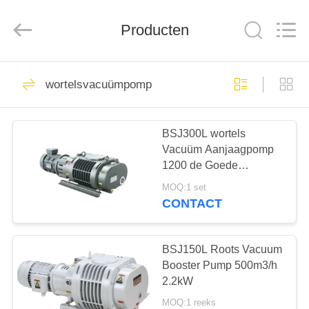
Baosi
Energy
Equipment
Co.,
Producten
Ltd..
All
Rights
Reserved.
HUIS
62
wortelsvacuümpomp
roterende
PRODUCTEN
vinvacuümpomp
BSJ300L wortels
Vacuüm Aanjaagpomp
OVER
1200 de Goede
ONS
Geometrische
MOQ:1 set
Symmetrie van m ³ /h
CONTACT
3.7kW, vacuümpomp
13
FABRIEKSTOCHT
BSJ150L Roots Vacuum
Rolvacuümpomp
KWALITEITSCONTROLE
Booster Pump 500m3/h
2.2kW
MOQ:1 reeks