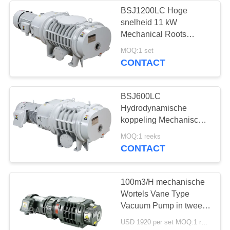
BSJ1200LC Hoge
snelheid 11 kW
6
Mechanical Roots
De filter van de
Vacuümpomp
MOQ:1 set
CONTACT
oliemist
BSJ600LC
Hydrodynamische
koppeling Mechanische
booster wortels
3
MOQ:1 reeks
vacuümpomp
CONTACT
Hoge Vacuümklep
100m3/H mechanische
Wortels Vane Type
Vacuum Pump in twee
stadia
USD 1920 per set MOQ:1 reeks