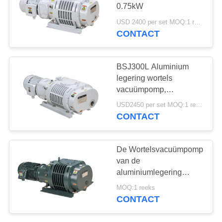
0.75kW
PRIVACYBELEID
USD 2400 per set MOQ:1 reeks
CONTACT
5
Hulpvacuümpomp
BSJ300L Aluminium
legering wortels
vacuümpomp,
boosterpomp 1000m3/h
USD2450 per set MOQ:1 reeks
3.7kW
CONTACT
4
De Wortelsvacuümpomp
van de
vacuümpompsysteem
aluminiumlegering
500m3/h
MOQ:1 reeks
CONTACT