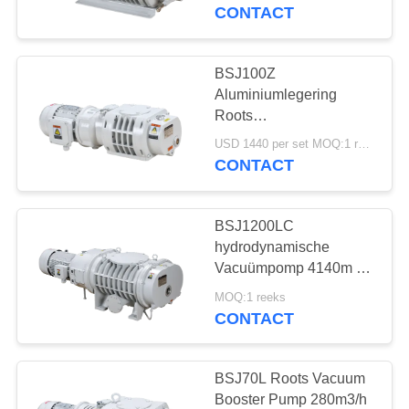
NEEM
CONTACT
CONTACT
MET
BSJ100Z
14
ONS
Aluminiumlegering
Droge
Roots
OP
vacuümboosterpomp 95
Schroefvacuümpomp
USD 1440 per set MOQ:1 reeks
m³/h 0,4 kW
CONTACT
VRAAG
EEN
BSJ1200LC
OFFERTE
hydrodynamische
Vacuümpomp 4140m ³
25
/h 11kW van koppelings
BAOSI
MOQ:1 reeks
Mechanische
CONTACT
COMPRESSOR
wortelsvacuümpomp
Hulpwortels
BSJ70L Roots Vacuum
SITEMAP
Booster Pump 280m3/h