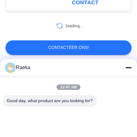
CONTACT
2
loading...
Vacuümpompolie
CONTACTEER ONS!
Raeka
populaire categorieën
Alle
7
Moleculaire
12:47 AM
roterende
Rolvacuümpomp
Vacuümpomp
vinvacuümpomp
Good day, what product are you looking for?
Droge
wortelsvacuümpomp
Schroefvacuümpomp