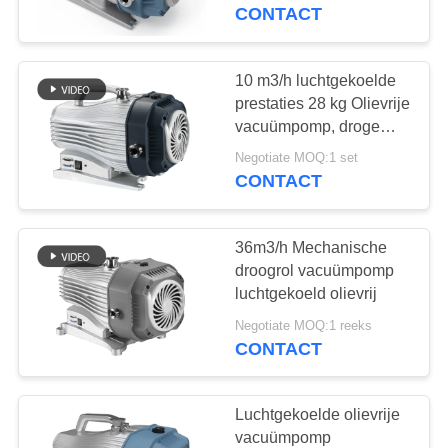
NEEM
CONTACT
CONTACT
MET
10 m3/h luchtgekoelde
14
ONS
prestaties 28 kg Olievrije
Droge
vacuümpomp, droge
OP
rolpomp
Schroefvacuümpomp
Negotiate MOQ:1 set
CONTACT
VRAAG
EEN
36m3/h Mechanische
OFFERTE
droogrol vacuümpomp
luchtgekoeld olievrij
25
BAOSI
Negotiate MOQ:1 reeks
CONTACT
COMPRESSOR
wortelsvacuümpomp
Luchtgekoelde olievrije
SITEMAP
vacuümpomp