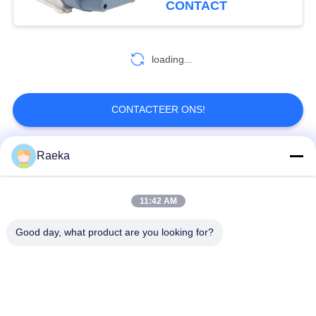
CONTACT
2
loading...
Vacuümpompolie
CONTACTEER ONS!
Raeka
populaire categorieën
Alle
7
Moleculaire
11:42 AM
roterende
Rolvacuümpomp
Vacuümpomp
vinvacuümpomp
Good day, what product are you looking for?
Droge
wortelsvacuümpomp
Schroefvacuümpomp