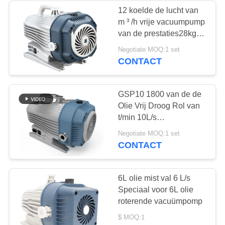
12 koelde de lucht van
m ³ /h vrije vacuumpump
6
van de prestaties28kgs
De filter van de
Olie, droge rolpomp
Negotiate MOQ:1 set
CONTACT
oliemist
GSP10 1800 van de de
Olie Vrij Droog Rol van
t/min 10L/s
Goedgekeurd de
3
Negotiate MOQ:1 set
Vacuümpompce
CONTACT
Hoge Vacuümklep
6L olie mist val 6 L/s
Speciaal voor 6L olie
roterende vacuümpomp
$ MOQ:1