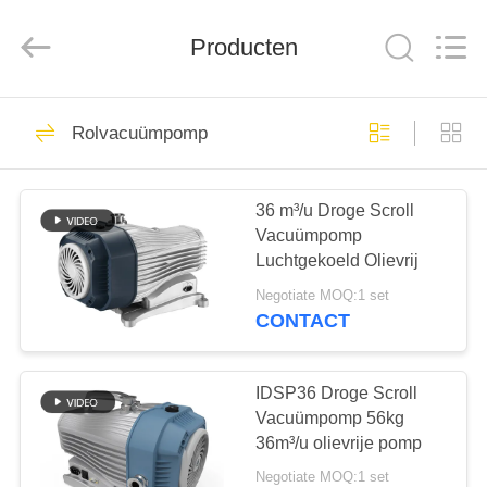
Baosi
Energy
Equipment
Co.,
Producten
Ltd..
All
Rights
Reserved.
HUIS
62
Rolvacuümpomp
roterende
PRODUCTEN
vinvacuümpomp
36 m³/u Droge Scroll
Vacuümpomp
OVER
Luchtgekoeld Olievrij
ONS
Negotiate MOQ:1 set
CONTACT
13
FABRIEKSTOCHT
IDSP36 Droge Scroll
Rolvacuümpomp
KWALITEITSCONTROLE
Vacuümpomp 56kg
36m³/u olievrije pomp
Negotiate MOQ:1 set