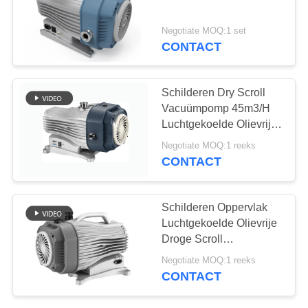
PRIVACYBELEID
Negotiate MOQ:1 set
CONTACT
5
Hulpvacuümpomp
Schilderen Dry Scroll
Vacuümpomp 45m3/H
Luchtgekoelde Olievrije
Vacuümpomp
Negotiate MOQ:1 reeks
CONTACT
4
Schilderen Oppervlak
Luchtgekoelde Olievrije
vacuümpompsysteem
Droge Scroll
Vacuümpomp 16m3/h
Negotiate MOQ:1 reeks
CONTACT