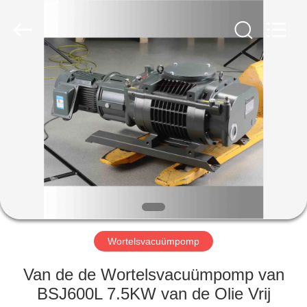
Baosi
Energy
Equipment
Co.,
Ltd..
All
Rights
Reserved.
HUIS
PRODUCTEN
OVER
ONS
FABRIEKSTOCHT
Wortelsvacuümpomp
KWALITEITSCONTROLE
Van de de Wortelsvacuümpomp van
BSJ600L 7.5KW van de Olie Vrij