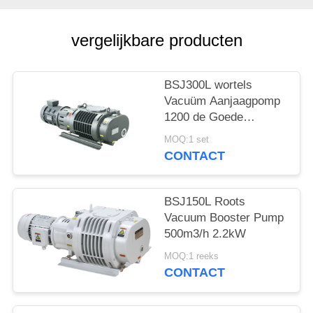
PRIVACYBELEID
vergelijkbare producten
BSJ300L wortels
Vacuüm Aanjaagpomp
1200 de Goede
Geometrische
MOQ:1 set
Symmetrie van m ³ /h
CONTACT
3.7kW, vacuümpomp
BSJ150L Roots
Vacuum Booster Pump
500m3/h 2.2kW
MOQ:1 reeks
CONTACT