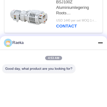
BSJ100Z
Aluminiumlegering
Roots
vacuümboosterpomp
USD 1440 per set MOQ:1 reeks
95 m³/h 0,4 kW
CONTACT
Raeka
populaire categorieën
Alle
4:53 AM
roterende
Rolvacuümpomp
vinvacuümpomp
Good day, what product are you looking for?
Droge
wortelsvacuümpomp
Schroefvacuümpomp
Hulpvacuümpomp
vacuümpompsysteem