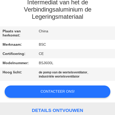
NEEM
Intermediat van het de
CONTACT
Verbindingsaluminium de
Legeringsmateriaal
MET
ONS
Plaats van
China
OP
herkomst:
Merknaam:
BSC
VRAAG
Certificering:
CE
EEN
Modelnummer:
BSJ600L
OFFERTE
Hoog licht:
,
de pomp van de wortelsventilator
industriële wortelsventilator
BAOSI
COMPRESSOR
CONTACTEER ONS!
SITEMAP
DETAILS ONTVOUWEN