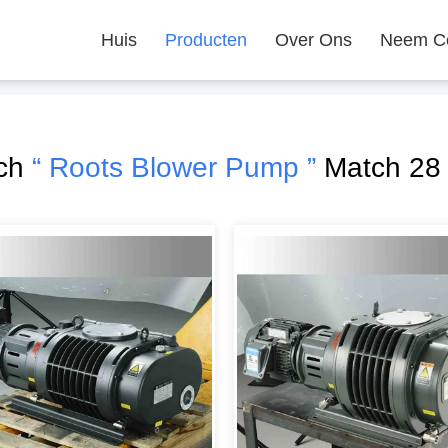
Huis
Producten
Over Ons
Neem Co
rch
“ Roots Blower Pump ”
Match 28 