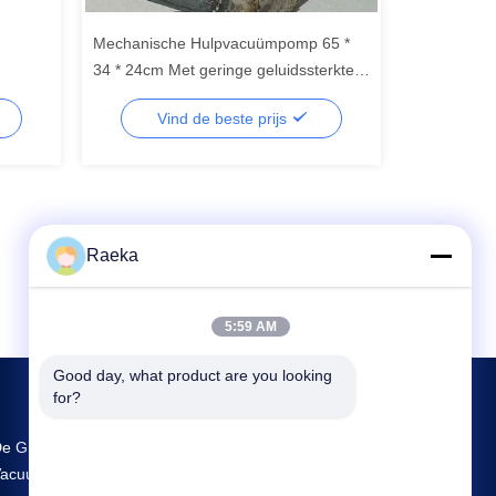
Mechanische Hulpvacuümpomp 65 *
34 * 24cm Met geringe geluidssterkte
³ /h
van de corrosieweerstand
Vind de beste prijs
Raeka
5:59 AM
Good day, what product are you looking 
for?
e Grootste R & D En Productie Rotary Vane
acuum Pump Leverancier In China