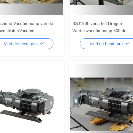
Schone Vacuümpomp van de
BSJ150L vorst het Drogen
sventilator/Vacuüm
Wortelsvacuümpomp 500 de
gpomp 1000 M ³ /H
Vacuümpomp van de de
Vind de beste prijs
Vind de beste prijs
Wortelsventilator van m ³ /h