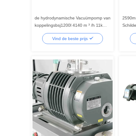
de hydrodynamische Vacuümpomp van
2590m 
koppelingsbsj1200l 4140 m ³ /h 11kW
Schild
Wortels, Mechanische
van Op
Vind de beste prijs
Hulpvacuümpomp
Lange 
geluids