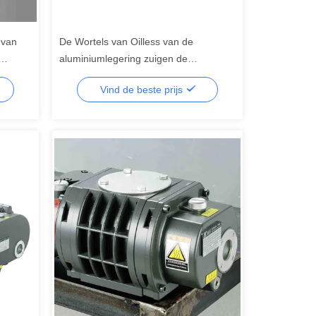
 van
De Wortels van Oilless van de
aluminiumlegering zuigen de
Ventilators 1000m3/H van
Vind de beste prijs
Aanjaagpompwortels