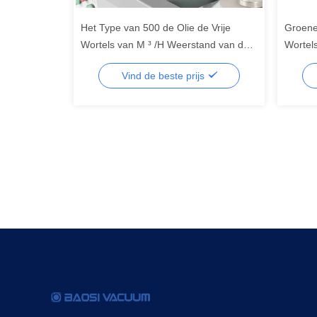
Het Type van 500 de Olie de Vrije
Groene
Wortels van M ³ /H Weerstand van de
Worte
Ventilator Hoge Schone
van BS
Vind de beste prijs
Vacuümcorrosie
Polen