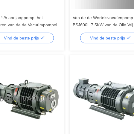
³ /h aanjaagpomp, het
Van de de Wortelsvacuümpomp
eren van de de Vacuümpompolie
BSJ600L 7.5KW van de Olie Vrij
pervlakte7.5kw Wortels de Vrije
Intermediat van het de
Vind de beste prijs
Vind de beste prijs
Levensduur Met geringe
Verbindingsaluminium de
sterkte
Legeringsmateriaal