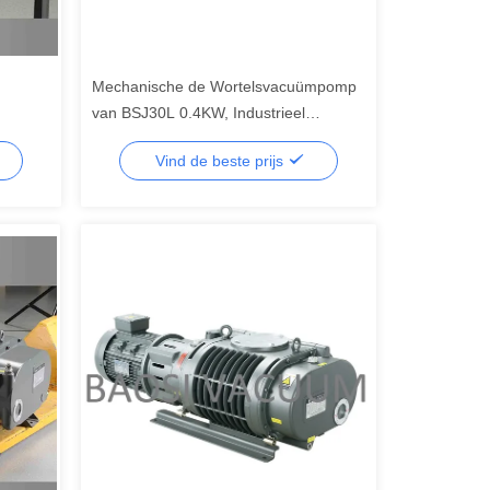
Mechanische de Wortelsvacuümpomp
van BSJ30L 0.4KW, Industrieel
Gediplomeerd Ce van de
Vind de beste prijs
Wortelsventilator