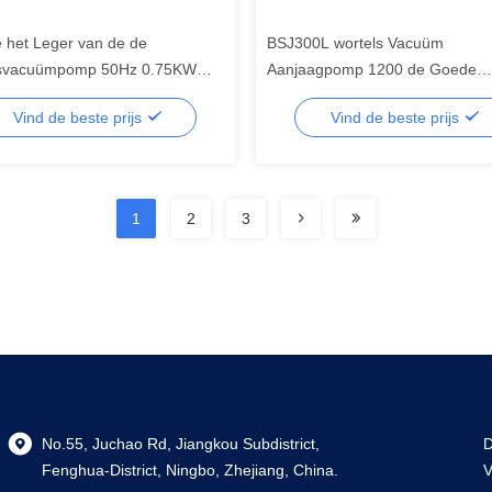
 het Leger van de de
BSJ300L wortels Vacuüm
lsvacuümpomp 50Hz 0.75KW
Aanjaagpomp 1200 de Goede
J70L 160CFM 280m ³ /h 2
Geometrische Symmetrie van m 
Vind de beste prijs
Vind de beste prijs
3.7kW, vacuümpomp
1
2
3
No.55, Juchao Rd, Jiangkou Subdistrict,
D
Fenghua-District, Ningbo, Zhejiang, China.
V