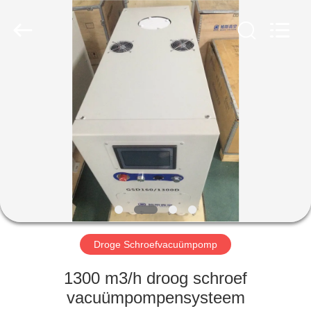
Baosi
Energy
Equipment
Co.,
Ltd..
All
Rights
Reserved.
HUIS
PRODUCTEN
OVER
ONS
FABRIEKSTOCHT
Droge Schroefvacuümpomp
KWALITEITSCONTROLE
1300 m3/h droog schroef
vacuümpompensysteem