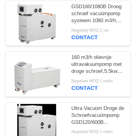
GSD160/1080B Droog
PRIVACYBELEID
schroef vacuümpomp
systeem 1080 m3/h
met GSD160 back-
Negotiate MOQ:1 set
pomp
CONTACT
160 m3/h olievrije
ultravakuumpomp met
droge schroef,5.5kw
motorvermogen voor
Negotiate MOQ:1 reeks
het schilderen van
CONTACT
oppervlakken
Ultra Vacuüm Droge de
Schroefvacuümpomp
GSD120/600B
600m3/H van Oilless
Negotiate MOQ:1 reeks