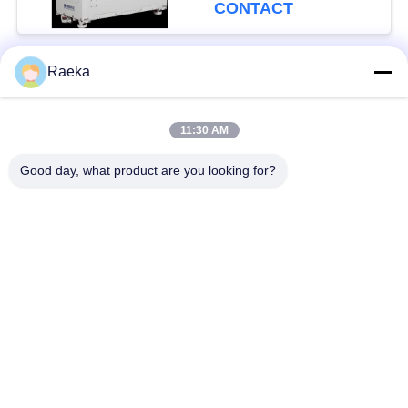
CONTACT
Raeka
populaire categorieën
Alle
11:30 AM
roterende
Rolvacuümpomp
vinvacuümpomp
Good day, what product are you looking for?
Droge
wortelsvacuümpomp
Schroefvacuümpomp
Hulpvacuümpomp
vacuümpompsysteem
De filter van de
Hoge Vacuümklep
oliemist