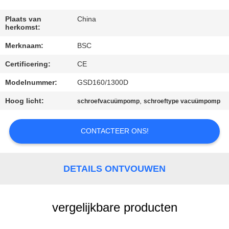
NEEM
CONTACT
Plaats van
China
herkomst:
MET
Merknaam:
BSC
ONS
Certificering:
CE
OP
Modelnummer:
GSD160/1300D
VRAAG
Hoog licht:
,
schroefvacuümpomp
schroeftype vacuümpomp
EEN
CONTACTEER ONS!
OFFERTE
BAOSI
DETAILS ONTVOUWEN
COMPRESSOR
vergelijkbare producten
SITEMAP