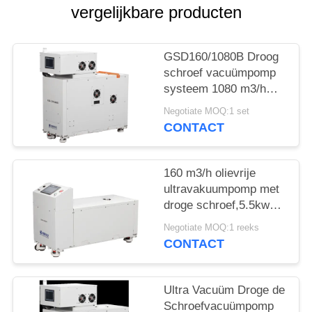
vergelijkbare producten
PRIVACYBELEID
GSD160/1080B Droog
schroef vacuümpomp
systeem 1080 m3/h
met GSD160 back-
Negotiate MOQ:1 set
pomp
CONTACT
160 m3/h olievrije
ultravakuumpomp met
droge schroef,5.5kw
motorvermogen voor
Negotiate MOQ:1 reeks
het schilderen van
CONTACT
oppervlakken
Ultra Vacuüm Droge de
Schroefvacuümpomp