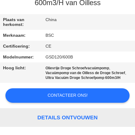
NEEM
600m3/H van Oilless
CONTACT
MET
Plaats van
China
herkomst:
ONS
Merknaam:
BSC
OP
Certificering:
CE
Modelnummer:
GSD120/600B
VRAAG
EEN
Hoog licht:
,
Olievrije Droge Schroefvacuümpomp
,
Vacuümpomp van de Oilless de Droge Schroef
OFFERTE
Ultra Vacuüm Droge Schroefpomp 600m3/H
CONTACTEER ONS!
BAOSI
COMPRESSOR
DETAILS ONTVOUWEN
SITEMAP