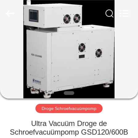
Baosi
Energy
Equipment
Co.,
Ltd..
All
Rights
Reserved.
HUIS
PRODUCTEN
OVER
ONS
FABRIEKSTOCHT
Droge Schroefvacuümpomp
KWALITEITSCONTROLE
Ultra Vacuüm Droge de
Schroefvacuümpomp GSD120/600B