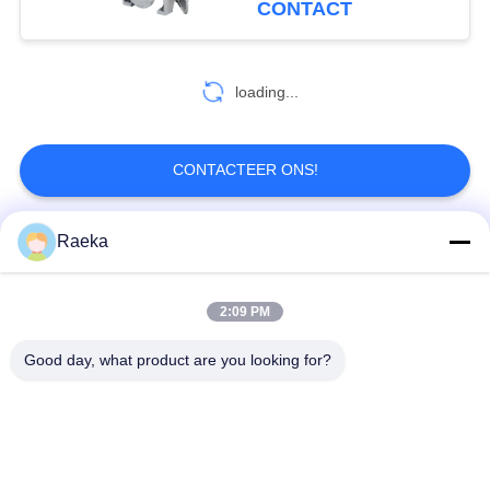
CONTACT
loading...
CONTACTEER ONS!
Raeka
populaire categorieën
Alle
2:09 PM
roterende
Rolvacuümpomp
vinvacuümpomp
Good day, what product are you looking for?
Droge
wortelsvacuümpomp
Schroefvacuümpomp