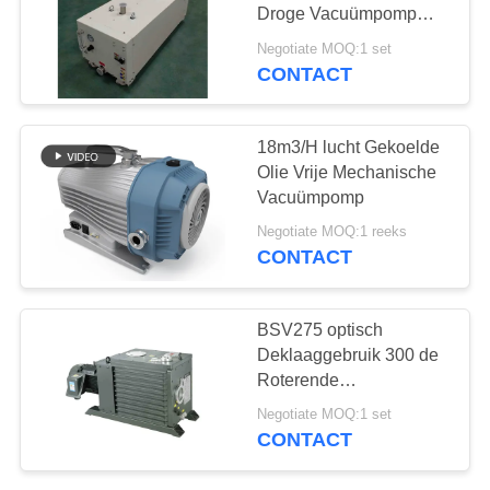
Droge Vacuümpomp
PRIVACYBELEID
120 het Pompen van m ³
Negotiate MOQ:1 set
/h Snelheid
CONTACT
18m3/H lucht Gekoelde
Olie Vrije Mechanische
Vacuümpomp
Negotiate MOQ:1 reeks
CONTACT
BSV275 optisch
Deklaaggebruik 300 de
Roterende
Vacuümpomp van m3/h,
Negotiate MOQ:1 set
Mechanische
CONTACT
Vacuümpomp