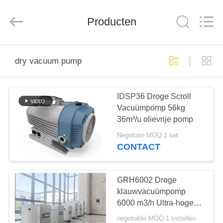
Baosi
Energy
Equipment
Co.,
Producten
Ltd..
All
Rights
Reserved.
HUIS
dry vacuum pump
PRODUCTEN
IDSP36 Droge Scroll
Vacuümpomp 56kg
OVER
36m³/u olievrije pomp
ONS
Negotiate MOQ:1 set
CONTACT
FABRIEKSTOCHT
GRH6002 Droge
KWALITEITSCONTROLE
klauwvacuümpomp
6000 m3/h Ultra-hoge
capaciteit olievrije
negotiable MOQ:1 Instellen