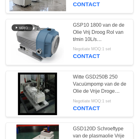
NEEM
vacuümpomp voor
CONTACT
halfgeleiderproces
CONTACT
MET
GSP10 1800 van de de
ONS
Olie Vrij Droog Rol van
t/min 10L/s
OP
Goedgekeurd de
Negotiate MOQ:1 set
Vacuümpompce
CONTACT
VRAAG
EEN
Witte GSD250B 250
OFFERTE
Vacuümpomp van de de
Olie de Vrije Droge
Schroef van m ³ /h voor
BAOSI
Negotiate MOQ:1 set
Vorst het Drogen
CONTACT
COMPRESSOR
Industrie
GSD120D Schroeftype
SITEMAP
van de plasmaolie Vrije