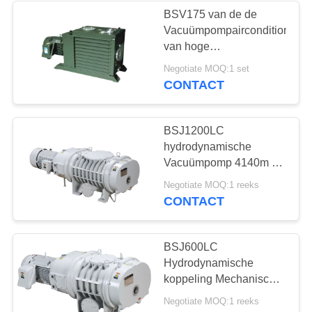
BSV175 van de de
Vacuümpompairconditioning
van hoge
snelheids175m3/h
Negotiate MOQ:1 set
Prestaties het
CONTACT
Systeemgebruik
BSJ1200LC
hydrodynamische
Vacuümpomp 4140m ³
/h 11kW van koppelings
Negotiate MOQ:1 reeks
Mechanische
CONTACT
Hulpwortels
BSJ600LC
Hydrodynamische
koppeling Mechanische
booster wortels
Negotiate MOQ:1 reeks
vacuümpomp