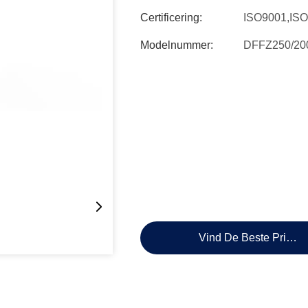
Certificering:
ISO9001,IS
Modelnummer:
DFFZ250/2
Vind De Beste Prijs