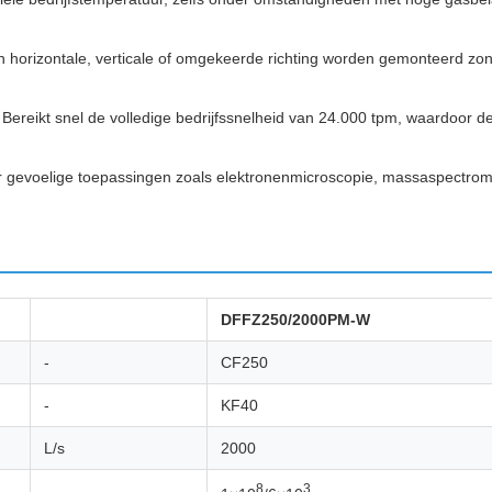
 horizontale, verticale of omgekeerde richting worden gemonteerd zond
Bereikt snel de volledige bedrijfssnelheid van 24.000 tpm, waardoor de 
 gevoelige toepassingen zoals elektronenmicroscopie, massaspectrometr
DFFZ250/2000PM-W
-
CF250
-
KF40
L/s
2000
8
3
-