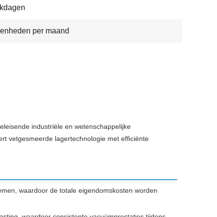
rkdagen
eenheden per maand
isende industriële en wetenschappelijke
rt vetgesmeerde lagertechnologie met efficiënte
temen, waardoor de totale eigendomskosten worden
sting, waardoor consistente vacuümprestaties tijdens