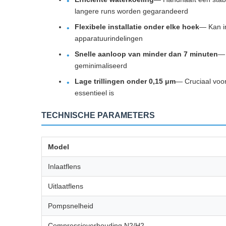
langere runs worden gegarandeerd
Flexibele installatie onder elke hoek
— Kan in
apparatuurindelingen
Snelle aanloop van minder dan 7 minuten
— 
geminimaliseerd
Lage trillingen onder 0,15 μm
— Cruciaal voor
essentieel is
TECHNISCHE PARAMETERS
Model
Inlaatflens
Uitlaatflens
Pompsnelheid
Compressieverhouding N2/H2