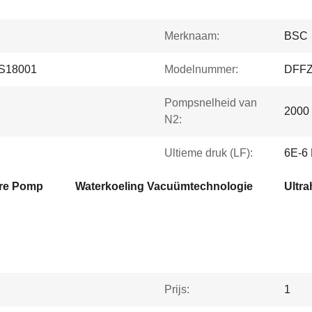
Merknaam:
BSC
S18001
Modelnummer:
DFFZ
Pompsnelheid van
2000 
N2:
Ultieme druk (LF):
6E-6
ire Pomp
Waterkoeling Vacuümtechnologie
Ultr
Prijs:
1