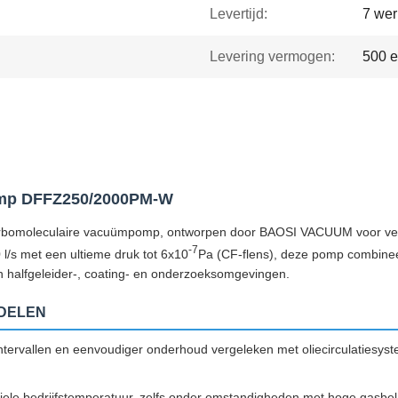
Levertijd:
7 we
Levering vermogen:
500 
omp DFFZ250/2000PM-W
rbomoleculaire vacuümpomp, ontworpen door BAOSI VACUUM voor veele
-7
/s met een ultieme druk tot 6x10
Pa (CF-flens), deze pomp combinee
n halfgeleider-, coating- en onderzoeksomgevingen.
DELEN
ervallen en eenvoudiger onderhoud vergeleken met oliecirculatiesys
ele bedrijfstemperatuur, zelfs onder omstandigheden met hoge gasbela