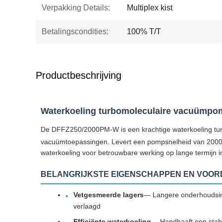
Verpakking Details:
Multiplex kist
Betalingscondities:
100% T/T
Productbeschrijving
Waterkoeling turbomoleculaire vacuümp
De DFFZ250/2000PM-W is een krachtige waterkoeling tu
vacuümtoepassingen. Levert een pompsnelheid van 2000 l
waterkoeling voor betrouwbare werking op lange termijn i
BELANGRIJKSTE EIGENSCHAPPEN EN VOOR
Vetgesmeerde lagers
— Langere onderhoudsint
verlaagd
Efficiënte waterkoeling
— Handhaaft een stabi