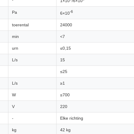
1×10
/6×10
-6
Pa
6×10
toerental
24000
min
<7
urn
≤0,15
L/s
15
≤25
L/s
≥1
W
≤700
V
220
-
Elke richting
kg
42 kg