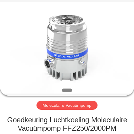
Baosi
Energy
Equipment
Co.,
Ltd..
All
Rights
Reserved.
HUIS
PRODUCTEN
OVER
ONS
FABRIEKSTOCHT
Moleculaire Vacuümpomp
KWALITEITSCONTROLE
Goedkeuring Luchtkoeling Moleculaire
Vacuümpomp FFZ250/2000PM