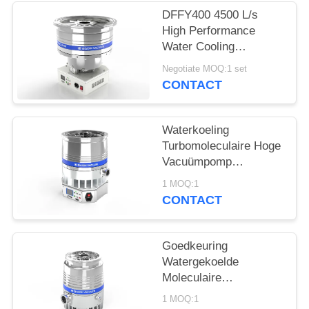
DFFY400 4500 L/s
PRIVACYBELEID
High Performance
Water Cooling
Turbomolecular
Negotiate MOQ:1 set
Vacuum Pump for
CONTACT
Semiconductor
Waterkoeling
Turbomoleculaire Hoge
Vacuümpomp
DFFZ250/2000PM-W
1 MOQ:1
2000 L/S voor
CONTACT
Halfgeleider
Goedkeuring
Watergekoelde
Moleculaire
Vacuümpomp
1 MOQ:1