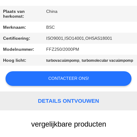
NEEM
CONTACT
Plaats van
China
herkomst:
MET
Merknaam:
BSC
ONS
Certificering:
ISO9001,ISO14001,OHSAS18001
OP
Modelnummer:
FFZ250/2000PM
VRAAG
Hoog licht:
,
turbovacuümpomp
turbomolecular vacuümpomp
EEN
CONTACTEER ONS!
OFFERTE
BAOSI
DETAILS ONTVOUWEN
COMPRESSOR
vergelijkbare producten
SITEMAP