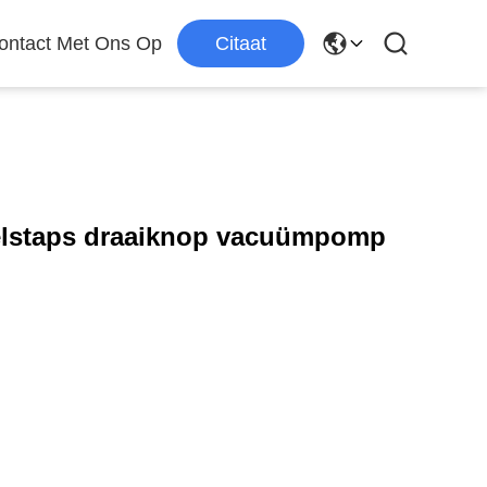
ntact Met Ons Op
Citaat
elstaps draaiknop vacuümpomp