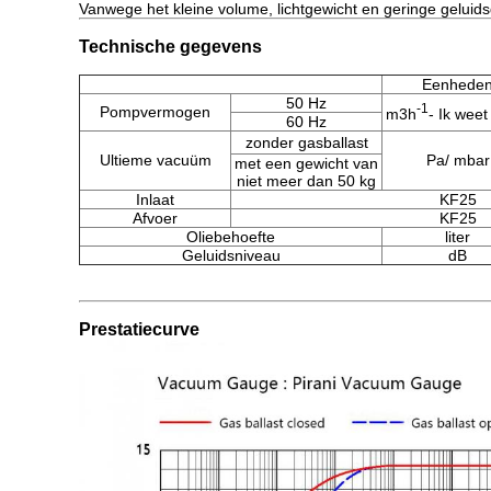
Vanwege het kleine volume, lichtgewicht en geringe geluidsd
Technische gegevens
Eenhede
50 Hz
-1
Pompvermogen
m3h
- Ik weet
60 Hz
zonder gasballast
Ultieme vacuüm
Pa/ mbar
met een gewicht van
niet meer dan 50 kg
Inlaat
KF25
Afvoer
KF25
Oliebehoefte
liter
Geluidsniveau
dB
Prestatiecurve