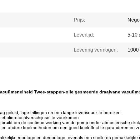
Prijs:
Negot
Levertijd:
5-10
Levering vermogen:
1000
 vacuümsnelheid Twee-stappen-olie gesmeerde draaivane vacuü
g geluid, lage trillingen en een lange levensduur te bereiken.
et olieretochtverschijnsel te voorkomen.
ruikt om de continue werking van de pomp onder atmosferische druk 
ling en andere koelmethoden om een goed koeleffect te garanderen,en z
makkelijke montage en demontage, evenals een snelle en gemakkelijke