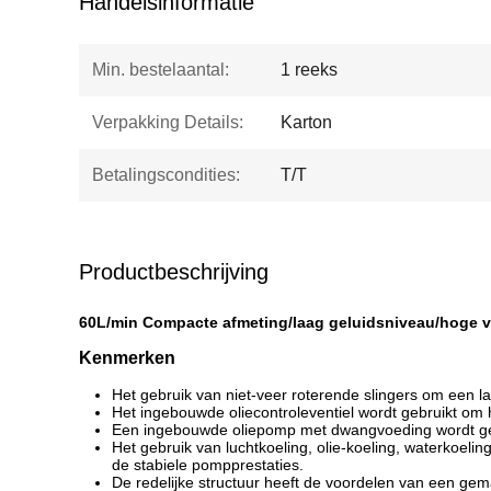
Handelsinformatie
Min. bestelaantal:
1 reeks
Verpakking Details:
Karton
Betalingscondities:
T/T
Productbeschrijving
60L/min Compacte afmeting/laag geluidsniveau/hoge
Kenmerken
Het gebruik van niet-veer roterende slingers om een laa
Het ingebouwde oliecontroleventiel wordt gebruikt om h
Een ingebouwde oliepomp met dwangvoeding wordt geb
Het gebruik van luchtkoeling, olie-koeling, waterkoe
de stabiele pompprestaties.
De redelijke structuur heeft de voordelen van een ge