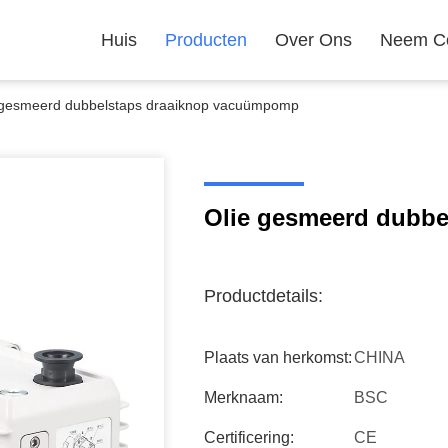
Huis
Producten
Over Ons
Neem Co
 gesmeerd dubbelstaps draaiknop vacuümpomp
Olie gesmeerd dubb
Productdetails:
Plaats van herkomst:
CHINA
Merknaam:
BSC
Certificering:
CE