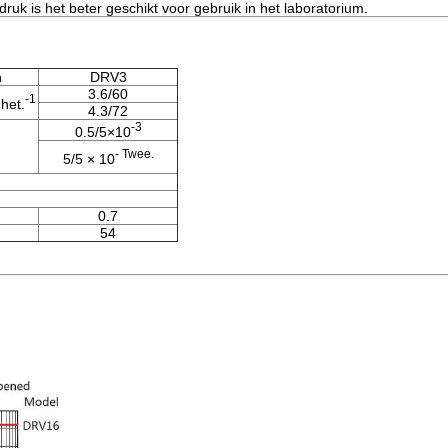
ruk is het beter geschikt voor gebruik in het laboratorium.
n
DRV3
3.6/60
-1
 het.
4.3/72
-3
0.5/5×10
- Twee.
5/5 × 10
0.7
54