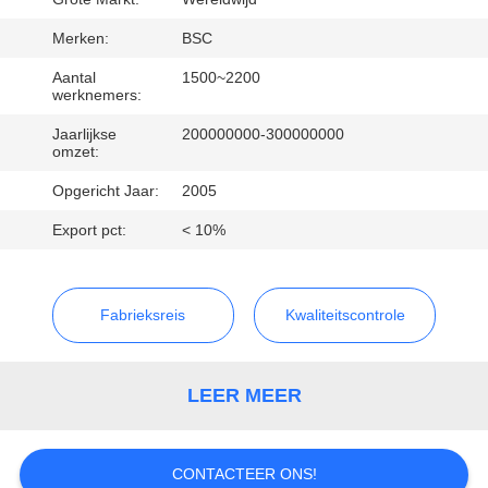
NEEM
CONTACT
Merken:
BSC
MET
Aantal
1500~2200
werknemers:
ONS
Jaarlijkse
200000000-300000000
OP
omzet:
Opgericht Jaar:
2005
VRAAG
Export pct:
< 10%
EEN
OFFERTE
Fabrieksreis
Kwaliteitscontrole
BAOSI
COMPRESSOR
LEER MEER
SITEMAP
CONTACTEER ONS!