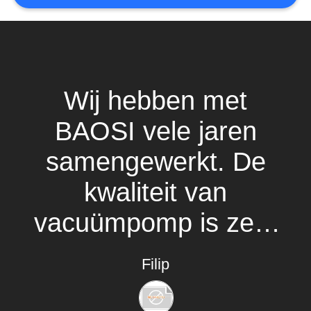
PRIVACYBELEID
Wij hebben met
BAOSI vele jaren
samengewerkt. De
kwaliteit van
vacuümpomp is zeer
stabiel geweest en
Filip
de levering is