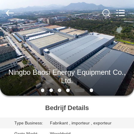
Baosi
Energy
Equipment
Co.,
Ltd..
All
Rights
Reserved.
HUIS
PRODUCTEN
OVER
Ningbo Baosi Energy Equipment Co.,
ONS
Ltd.
FABRIEKSTOCHT
Bedrijf Details
KWALITEITSCONTROLE
Type Business:
Fabrikant , importeur , exporteur
Grote Markt:
Wereldwijd