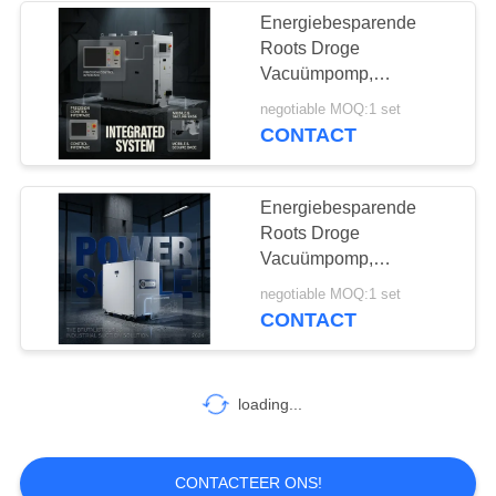
Energiebesparende
Roots Droge
Vacuümpomp,
4200m³/u, GRM4201-
negotiable MOQ:1 set
ETL voor Industrie
CONTACT
Energiebesparende
Roots Droge
Vacuümpomp,
4200m³/u, GRM4201-
negotiable MOQ:1 set
ETL voor Industrie
CONTACT
loading...
CONTACTEER ONS!