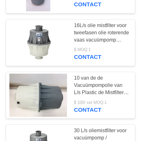
NEEM
CONTACT
CONTACT
MET
16L/s olie mistfilter voor
ONS
tweefasen olie roterende
vaas vacuümpomp
OP
BSF16B
$ MOQ:1
CONTACT
VRAAG
EEN
10 van de de
OFFERTE
Vacuümpompolie van
L/s Plastic de Mistfilter
die tegen de
BAOSI
$ 100/ set MOQ:1
Verontreiniging van de
CONTACT
COMPRESSOR
Oliemist beschermen
30 L/s oliemistfilter voor
SITEMAP
vacuümpomp /