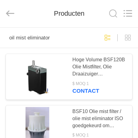
Baosi
Energy
Equipment
Co.,
Producten
Ltd..
All
Rights
Reserved.
HUIS
oil mist eliminator
PRODUCTEN
Hoge Volume BSF120B
Olie Mistfilter, Olie
OVER
Draaizuiger
ONS
Vacuümpomp Olie
$ MOQ:1
Mistafscheider Filter
CONTACT
FABRIEKSTOCHT
BSF10 Olie mist filter /
KWALITEITSCONTROLE
olie mist eliminator ISO
goedgekeurd om
olieverlies te besparen
$ MOQ:1