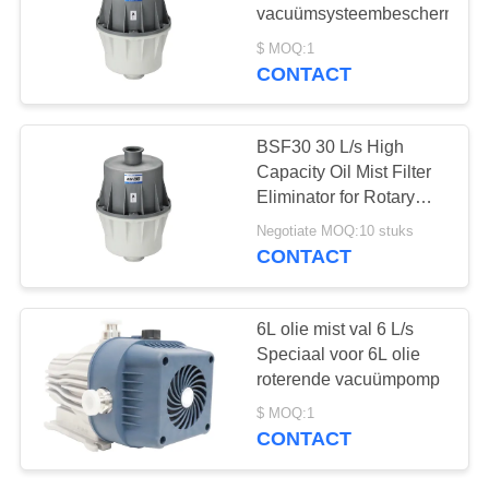
vacuümsysteembescherming
PRIVACYBELEID
$ MOQ:1
CONTACT
BSF30 30 L/s High
Capacity Oil Mist Filter
Eliminator for Rotary
Vane Vacuum Pump
Negotiate MOQ:10 stuks
System Protection
CONTACT
6L olie mist val 6 L/s
Speciaal voor 6L olie
roterende vacuümpomp
$ MOQ:1
CONTACT