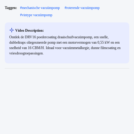
Taggen:
#
mechanische vacuümpomp
#
roterende vacuümpomp
#
vintype vacuümpomp
Video Description:
Ontdek de DRV16 poedercoating draaischuifvacuümpomp, een snelle,
dubbeltraps oliegesmeerde pomp met een motorvermogen van 0,55 kW en een
snelheid van 16 CBM/H. Ideaal voor vacuümmetallurgie, dunne filmcoating en
vriesdroogtoepassingen.