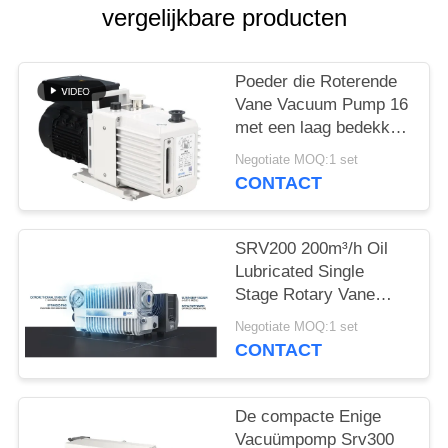
vergelijkbare producten
PRIVACYBELEID
Poeder die Roterende
Vane Vacuum Pump 16
met een laag bedekken
CBM/H-Snelheid 0,55
Negotiate MOQ:1 set
van de Motorkw Macht
CONTACT
DRV16
SRV200 200m³/h Oil
Lubricated Single
Stage Rotary Vane
Vacuum Pump for
Negotiate MOQ:1 set
Industrial Vacuum
CONTACT
Applications
De compacte Enige
Vacuümpomp Srv300