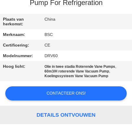
NEEM
Pump For Refrigeration
CONTACT
MET
Plaats van
China
herkomst:
ONS
Merknaam:
BSC
OP
Certificering:
CE
Modelnummer:
DRV60
VRAAG
EEN
Hoog licht:
,
Olie in twee stadia Roterende Vane Pumps
,
60m3/H roterende Vane Vacuum Pump
OFFERTE
Koelingssysteem Vane Vacuum Pump
CONTACTEER ONS!
BAOSI
COMPRESSOR
DETAILS ONTVOUWEN
SITEMAP