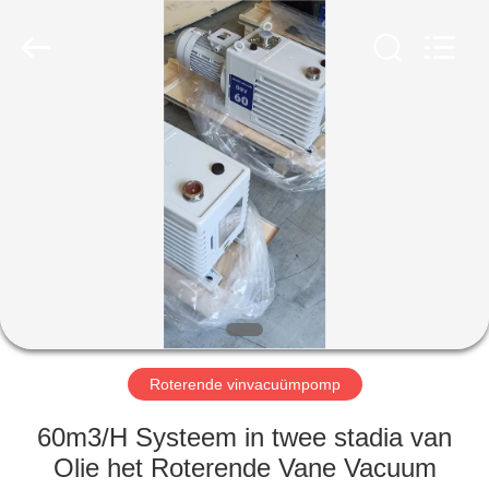
Baosi
Energy
Equipment
Co.,
Ltd..
All
Rights
Reserved.
HUIS
PRODUCTEN
OVER
ONS
FABRIEKSTOCHT
Roterende vinvacuümpomp
KWALITEITSCONTROLE
60m3/H Systeem in twee stadia van
Olie het Roterende Vane Vacuum