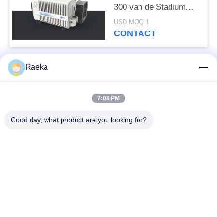
300 van de Stadium
Roterende Vin de Witte
USD MOQ:1
Kleur van M3/H
CONTACT
Raeka
populaire categorieën
Alle
7:08 PM
roterende
Rolvacuümpomp
vinvacuümpomp
Good day, what product are you looking for?
Droge
wortelsvacuümpomp
Schroefvacuümpomp
Hulpvacuümpomp
vacuümpompsysteem
De filter van de