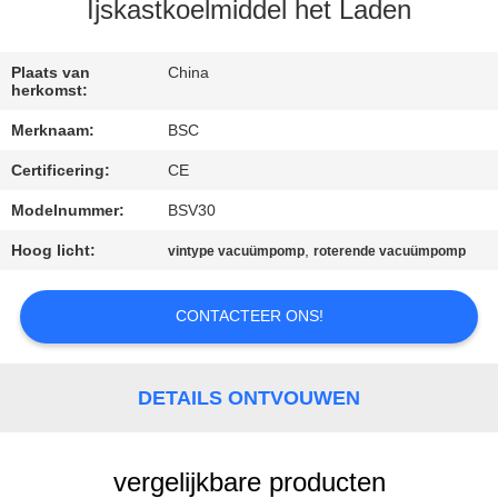
NEEM
Ijskastkoelmiddel het Laden
CONTACT
MET
Plaats van
China
herkomst:
ONS
Merknaam:
BSC
OP
Certificering:
CE
Modelnummer:
BSV30
VRAAG
EEN
Hoog licht:
,
vintype vacuümpomp
roterende vacuümpomp
OFFERTE
CONTACTEER ONS!
BAOSI
COMPRESSOR
DETAILS ONTVOUWEN
SITEMAP
vergelijkbare producten