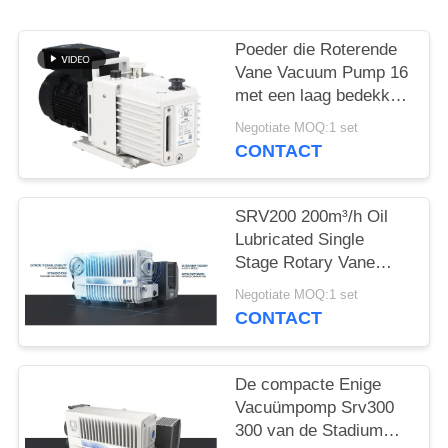
PRIVACYBELEID
Poeder die Roterende
Vane Vacuum Pump 16
met een laag bedekken
CBM/H-Snelheid 0,55
Negotiate MOQ:1 set
van de Motorkw Macht
CONTACT
DRV16
SRV200 200m³/h Oil
Lubricated Single
Stage Rotary Vane
Vacuum Pump for
Negotiate MOQ:1 set
Industrial Vacuum
CONTACT
Applications
De compacte Enige
Vacuümpomp Srv300
300 van de Stadium