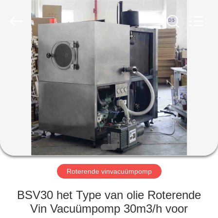
Baosi
Energy
Equipment
Co.,
Ltd..
All
Rights
Reserved.
HUIS
PRODUCTEN
OVER
ONS
FABRIEKSTOCHT
Roterende vinvacuümpomp
KWALITEITSCONTROLE
BSV30 het Type van olie Roterende
Vin Vacuümpomp 30m3/h voor